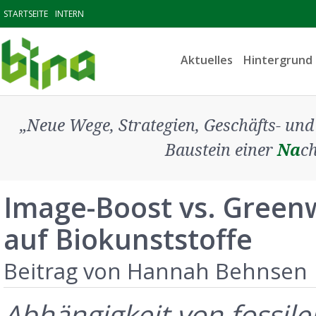
NAVIGATION
STARTSEITE
INTERN
ÜBERSPRINGEN
Navigation
Aktuelles
Hintergrund
überspringen
„Neue Wege, Strategien, Geschäfts- u
Baustein einer
Na
ch
Image-Boost vs. Green
auf Biokunststoffe
Beitrag von Hannah Behnsen
Abhängigkeit von fossil