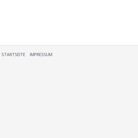
NAVIGATION
STARTSEITE
IMPRESSUM
ÜBERSPRINGEN